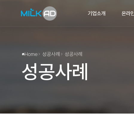
기업소개
온라
인사말
마케
연혁
검
오시는길
배
Home
성공사례
성공사례
언론기사
블로그
성공사례
브랜드
체험단
카페