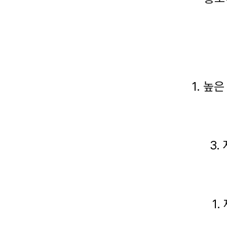
1. 높
3.
1