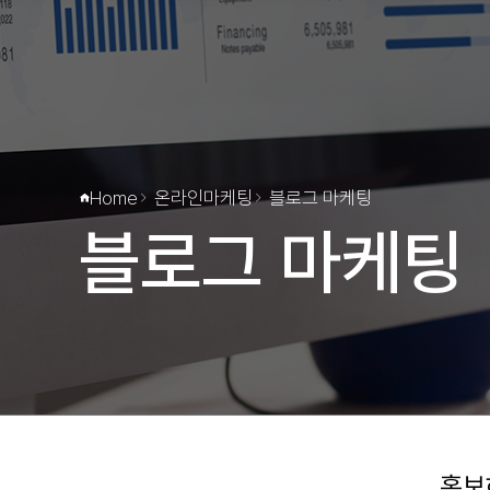
인사말
마케
연혁
검
오시는길
배
언론기사
블로그
브랜드
체험단
Home
온라인마케팅
블로그 마케팅
카페
블로그 마케팅
홍보