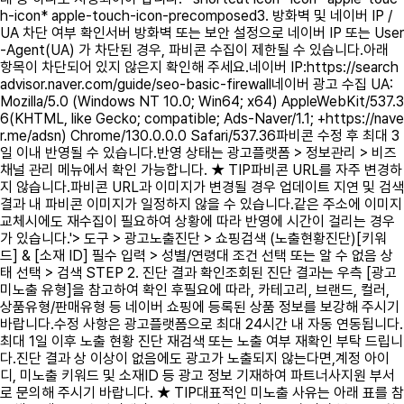
h-icon* apple-touch-icon-precomposed3. 방화벽 및 네이버 IP /
UA 차단 여부 확인서버 방화벽 또는 보안 설정으로 네이버 IP 또는 User
-Agent(UA) 가 차단된 경우, 파비콘 수집이 제한될 수 있습니다.아래
항목이 차단되어 있지 않은지 확인해 주세요.네이버 IP:https://search
advisor.naver.com/guide/seo-basic-firewall네이버 광고 수집 UA:
Mozilla/5.0 (Windows NT 10.0; Win64; x64) AppleWebKit/537.3
6(KHTML, like Gecko; compatible; Ads-Naver/1.1; +https://nave
r.me/adsn) Chrome/130.0.0.0 Safari/537.36파비콘 수정 후 최대 3
일 이내 반영될 수 있습니다.반영 상태는 광고플랫폼 > 정보관리 > 비즈
채널 관리 메뉴에서 확인 가능합니다. ★ TIP파비콘 URL를 자주 변경하
지 않습니다.파비콘 URL과 이미지가 변경될 경우 업데이트 지연 및 검색
결과 내 파비콘 이미지가 일정하지 않을 수 있습니다.같은 주소에 이미지
교체시에도 재수집이 필요하여 상황에 따라 반영에 시간이 걸리는 경우
가 있습니다.'>
도구 > 광고노출진단 > 쇼핑검색 (노출현황진단)[키워
드] & [소재 ID] 필수 입력 > 성별/연령대 조건 선택 또는 알 수 없음 상
태 선택 > 검색 STEP 2. 진단 결과 확인조회된 진단 결과는 우측 [광고
미노출 유형]을 참고하여 확인 후필요에 따라, 카테고리, 브랜드, 컬러,
상품유형/판매유형 등 네이버 쇼핑에 등록된 상품 정보를 보강해 주시기
바랍니다.수정 사항은 광고플랫폼으로 최대 24시간 내 자동 연동됩니다.
최대 1일 이후 노출 현황 진단 재검색 또는 노출 여부 재확인 부탁 드립니
다.진단 결과 상 이상이 없음에도 광고가 노출되지 않는다면,계정 아이
디, 미노출 키워드 및 소재ID 등 광고 정보 기재하여 파트너사지원 부서
로 문의해 주시기 바랍니다. ★ TIP대표적인 미노출 사유는 아래 표를 참