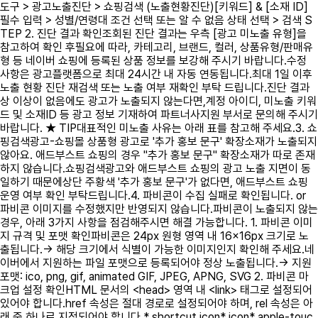
도구 > 광고노출진단 > 쇼핑검색 (노출현황진단)[키워드] & [소재 ID]
필수 입력 > 성별/연령대 조건 선택 또는 알 수 없음 상태 선택 > 검색 S
TEP 2. 진단 결과 확인조회된 진단 결과는 우측 [광고 미노출 유형]을
참고하여 확인 후필요에 따라, 카테고리, 브랜드, 컬러, 상품유형/판매유
형 등 네이버 쇼핑에 등록된 상품 정보를 보강해 주시기 바랍니다.수정
사항은 광고플랫폼으로 최대 24시간 내 자동 연동됩니다.최대 1일 이후
노출 현황 진단 재검색 또는 노출 여부 재확인 부탁 드립니다.진단 결과
상 이상이 없음에도 광고가 노출되지 않는다면,계정 아이디, 미노출 키워
드 및 소재ID 등 광고 정보 기재하여 파트너사지원 부서로 문의해 주시기
바랍니다. ★ TIP대표적인 미노출 사유는 아래 표를 참고해 주세요.3. 쇼
핑검색광고-쇼핑몰 상품형 광고로 '추가 홍보 문구' 확장소재가 노출되지
않아요. 애드부스트 쇼핑의 경우 "추가 홍보 문구" 확장소재가 따로 존재
하지 않습니다.쇼핑검색광고와 애드부스트 쇼핑의 광고 노출 지면이 동
일하기 때문에상단 주황색 '추가 홍보 문구'가 없다면, 애드부스트 쇼핑
운영 여부 확인 부탁드립니다.4. 파비콘이 수집 실패로 확인됩니다. or
파비콘 이미지를 수정했지만 반영되지 않습니다.파비콘이 노출되지 않는
경우, 아래 3가지 사항을 점검해주시면 해결 가능합니다. 1. 파비콘 이미
지 규격 및 포맷 확인파비콘은 24px 원형 영역 내 16×16px 크기로 노
출됩니다.→ 해당 크기에서 식별이 가능한 이미지인지 확인해 주세요.네
이버에서 지원하는 파일 포맷으로 등록되어야 정상 노출됩니다.→ 지원
포맷: ico, png, gif, animated GIF, JPEG, APNG, SVG 2. 파비콘 마
크업 설정 확인HTML 문서의 <head> 영역 내 <link> 태그로 설정되어
있어야 합니다.href 속성은 절대 경로로 설정되어야 하며, rel 속성은 아
래 중 하나로 지정되어야 합니다.* shortcut icon* icon* apple-touc